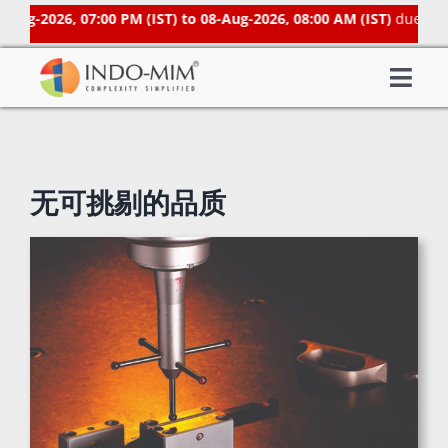
Skip
Aug-2026, 07:00 PM (IST) to 08-Aug-2026, 08:00 AM (IST)
due to s
to
content
Togg
About Us
Navi
What We do
无可挑剔的品质
Sector We Serve
Investor
Careers
Contacts US
Subsidiaries
Get Instant Quote / Buy Online