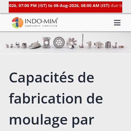
Skip
2026, 07:00 PM (IST) to 08-Aug-2026, 08:00 AM (IST)
due to sched
to
content
Togg
About Us
Navi
What We do
Sector We Serve
Investor
Capacités de
Careers
Contacts US
fabrication de
Subsidiaries
moulage par
Get Instant Quote / Buy Online