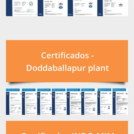
Certificados -
Doddaballapur plant