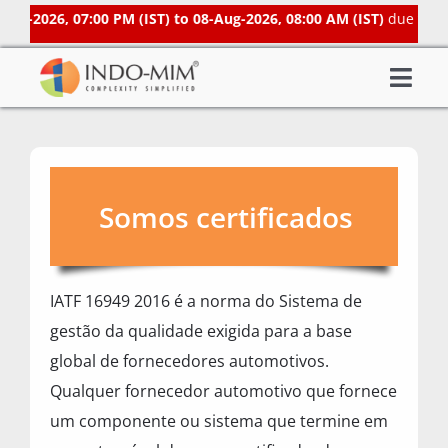
Skip
ug-2026, 07:00 PM (IST) to 08-Aug-2026, 08:00 AM (IST)
due to sch
to
content
Togg
About Us
Navi
What We do
Sector We Serve
Somos certificados
Investor
Careers
IATF 16949 2016 é a norma do Sistema de
Contacts US
gestão da qualidade exigida para a base
Subsidiaries
global de fornecedores automotivos.
Get Instant Quote / Buy Online
Qualquer fornecedor automotivo que fornece
um componente ou sistema que termine em