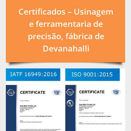
Certificados – Usinagem
e ferramentaria de
precisão, fábrica de
Devanahalli