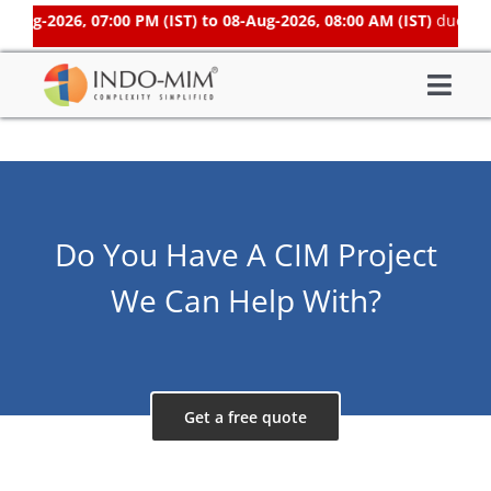
Skip
-Aug-2026, 07:00 PM (IST) to 08-Aug-2026, 08:00 AM (IST)
due to s
to
content
Togg
About Us
Navi
What We do
Sector We Serve
Do You Have A CIM Project
Investor
We Can Help With?
Careers
Contacts US
Subsidiaries
Get a free quote
Get Instant Quote / Buy Online