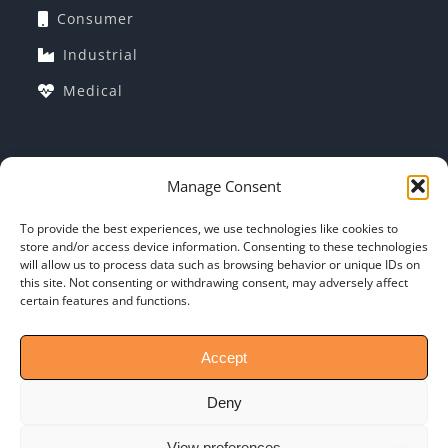
Consumer
Industrial
Medical
COMPANY INFORMATION
Manage Consent
Corporate Profile
To provide the best experiences, we use technologies like cookies to
store and/or access device information. Consenting to these technologies
Why Indo-MIM?
will allow us to process data such as browsing behavior or unique IDs on
this site. Not consenting or withdrawing consent, may adversely affect
General T&C: of PO
certain features and functions.
Contact-Us
Accept
Deny
View preferences