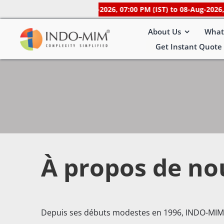
Skip
 unavailable
from 07-Aug-2026, 07:00 PM (IST) to 08-Aug-2026, 08:
to
About Us
What
content
Get Instant Quote 
À propos de no
Depuis ses débuts modestes en 1996, INDO-MIM e