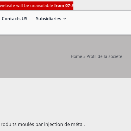
ite will be unavailable
from 07-Aug-2026, 07:00 PM (IST) to 08-Au
Contacts US
Subsidiaries
Home
»
Profil de la société
oduits moulés par injection de métal.