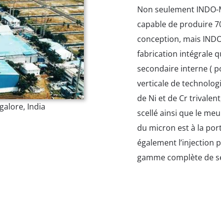
Non seulement INDO-MI
capable de produire 70
conception, mais INDO
fabrication intégrale 
secondaire interne ( p
verticale de technologi
de Ni et de Cr trivale
alore, India
scellé ainsi que le me
du micron est à la po
également l’injection p
gamme complète de ser