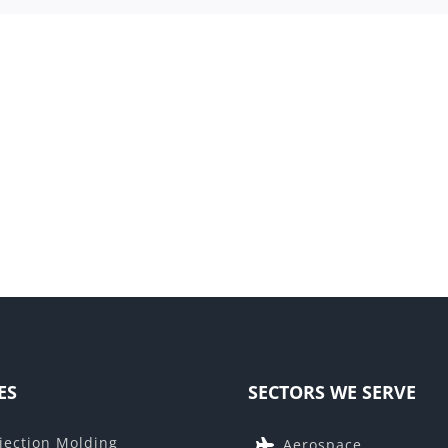
口
奖
Corpor
DRHP-
Govern
AV
Policie
ES
SECTORS WE SERVE
jection Molding
Aerospace