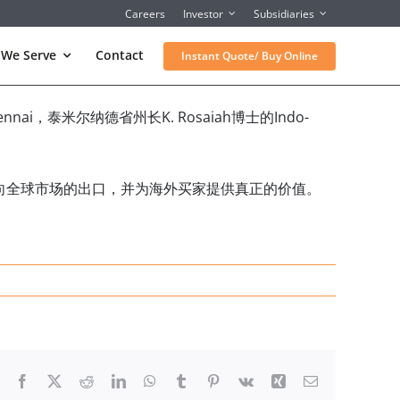
Careers
Investor
Subsidiaries
 We Serve
Contact
Instant Quote/ Buy Online
hennai，泰米尔纳德省州长K. Rosaiah博士的Indo-
务向全球市场的出口，并为海外买家提供真正的价值。
Facebook
X
Reddit
LinkedIn
WhatsApp
Tumblr
Pinterest
Vk
Xing
Email