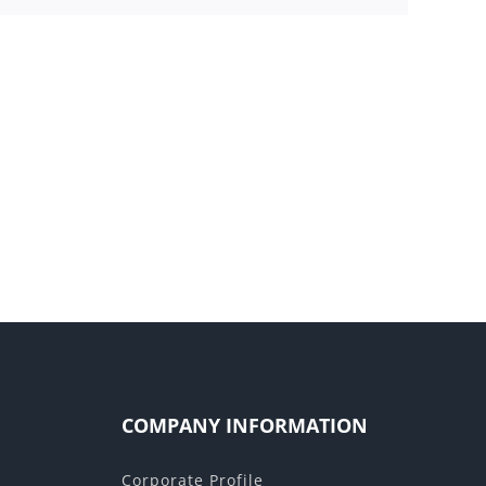
ate
Offer
ance
Documents
s
COMPANY INFORMATION
Corporate Profile