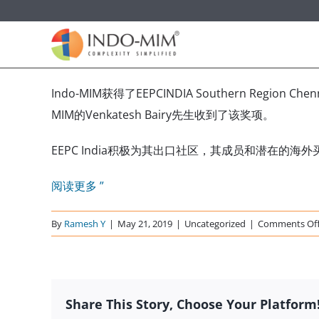
Skip
to
content
Indo-MIM获得了EEPCINDIA Southern Regio
MIM的Venkatesh Bairy先生收到了该奖项。
EEPC India积极为其出口社区，其成员和潜在
阅读更多 ”
By
Ramesh Y
|
May 21, 2019
|
Uncategorized
|
Comments Of
Share This Story, Choose Your Platform