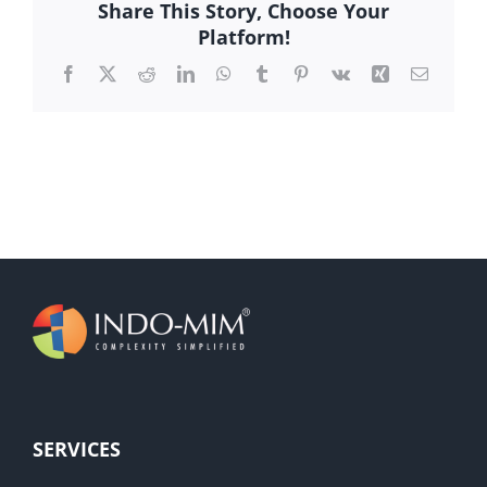
Share This Story, Choose Your
Platform!
Facebook
X
Reddit
LinkedIn
WhatsApp
Tumblr
Pinterest
Vk
Xing
Email
SERVICES