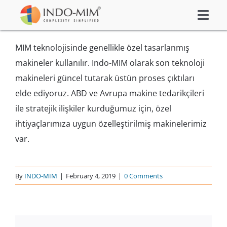
Skip
Togg
to
About Us
Navi
content
MIM teknolojisinde genellikle özel tasarlanmış
What We do
makineler kullanılır. Indo-MIM olarak son teknoloji
Sector We Serve
makineleri güncel tutarak üstün proses çıktıları
elde ediyoruz. ABD ve Avrupa makine tedarikçileri
Investor
ile stratejik ilişkiler kurduğumuz için, özel
Careers
ihtiyaçlarımıza uygun özelleştirilmiş makinelerimiz
Contacts US
var.
Subsidiaries
Get Instant Quote / Buy Online
By
INDO-MIM
|
February 4, 2019
|
0 Comments