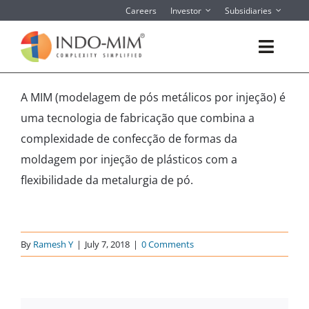
Skip
Careers
Investor
Subsidiaries
to
content
Toggl
Navig
About
A MIM (modelagem de pós metálicos por injeção) é
uma tecnologia de fabricação que combina a
What We do
complexidade de confecção de formas da
moldagem por injeção de plásticos com a
Sector We Serve
flexibilidade da metalurgia de pó.
Contact
By
Ramesh Y
|
July 7, 2018
|
0 Comments
Instant Quote/ Buy Online