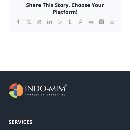
Share This Story, Choose Your
Platform!
Facebook
X
Reddit
LinkedIn
WhatsApp
Tumblr
Pinterest
Vk
Xing
Email
SERVICES